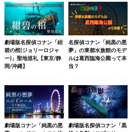
ウェストミンスター橋
東京都庁
帝京大学医学部附属病院
鳩山会館
通天閣
中渋谷ガード駐輪場
地下鉄渋谷駅入り口
京都駅
仏光寺 御影堂門
伏見稲荷大社
劇場版名探偵コナン「紺
名探偵コナン「純黒の悪
日本テレビタワー
小多福
碧の棺(ジョリーロジャ
夢」の東都水族館のモデ
ー)」聖地巡礼【東京/静
ルは葛西臨海公園って本
聖路加ガーデンタワー
赤レンガ倉庫
岡/沖縄】
当？
八景島シーパラダイス
アネスト岩田 ターンパイク箱根 小田原料金所
鉄の橋
川崎コンビナート 千鳥町ヤード
CNタワー
千両池
検察庁
北海道東照宮
タワーブリッジ
東京宝塚ビル
日本大学医学部附属板橋病院
劇場版コナン「純黒の悪
劇場版名探偵コナン「黒
新大久保駅
天保山大橋
宮下パーク