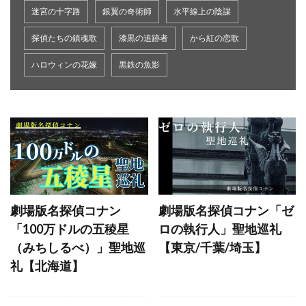
プレミアホテル 函館
迷宮の十字路
銀翼の奇術師
水平線上の陰謀
シャーロックホームズ博物館
探偵たちの鎮魂歌
漆黒の追跡者
から紅の恋歌
ペトロナスタワー
ハロウィンの花嫁
黒鉄の魚影
ハイアットリージェンシー東京
三菱一号館
道頓堀商店街
エスタシオンカフェ
渋谷マークシティ
京都タワー
四条通り
東福寺
汐留シティセンター
手作りあんみつ みつばち
タワーブリッジ下のトンネル
横浜港大さん橋
劇場版名探偵コナン
劇場版名探偵コナン「ゼ
日本郵船氷川丸
「100万ドルの五稜星
ロの執行人」聖地巡礼
伊豆スカイライン 巣雲山駐車場
（みちしるべ）」聖地巡
【東京/千葉/埼玉】
Haus Wertheym
羽田空港 江戸小路
礼【北海道】
ビックベン
神津島村郷土資料館
浜松町交番前
日本最北端の地の碑