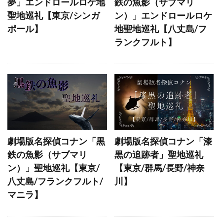
夢」エンドロールロケ地
鉄の魚影（サブマリ
渋谷センター街入り口
五条大橋
一条戻橋
聖地巡礼【東京/シンガ
ン）」エンドロールロケ
ポール】
地聖地巡礼【八丈島/フ
龍安寺
竹芝ふ頭のマスト
ランクフルト】
フルーツパーラーヤオイソ
京橋駅南口（バス停）
横浜ランドマークタワー
東京ディズニーシー
綾瀬市 光陵公園
日本橋三越
八丈小島
ベルリン大聖堂
夢のつり橋
法曹会館駐車場横
八幡坂
幕張メッセ
劇場版名探偵コナン「黒
劇場版名探偵コナン「漆
テレコムセンタービル
東京ディズニーランド
鉄の魚影（サブマリ
黒の追跡者」聖地巡礼
東京駅
海遊館と大阪文化館・天保山を結ぶ橋
ン）」聖地巡礼【東京/
【東京/群馬/長野/神奈
のんべい横丁
東京たらこスパゲティ 渋谷店
八丈島/フランクフルト/
川】
マニラ】
五条天神宮
比叡山 釈迦堂・にない堂
京都市営展望台