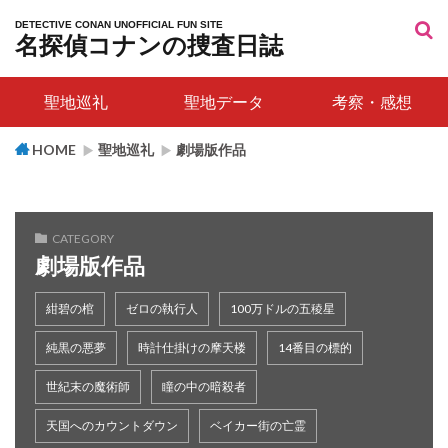
シンガポール・フライヤー
汐先橋交差点
DETECTIVE CONAN UNOFFICIAL FUN SITE
名探偵コナンの捜査日誌
日本橋麒麟像
湯の川駅
ウェストミンスター大聖堂
聖地巡礼
聖地データ
考察・感想
チャリング・クロス駅
小田急第一生命ビル
HOME
聖地巡礼
劇場版作品
新宿アルタ前
ひっかけ橋(戎橋)
もんじゃ焼 マスダ亭
渋谷駅高架下
本能公園
烏丸通り
天龍寺
帝国劇場
CATEGORY
祇園きなな
近江神宮
馬車道
劇場版作品
横浜中華街
横浜市磯子区 掘割川沿い
紺碧の棺
ゼロの執行人
100万ドルの五稜星
神奈川県警察本部
純黒の悪夢
時計仕掛けの摩天楼
14番目の標的
フレミングス セレクション ホテル フランクフルト
シティ
世紀末の魔術師
瞳の中の暗殺者
アクアパーク品川
神津島
司法研修所
天国へのカウントダウン
ベイカー街の亡霊