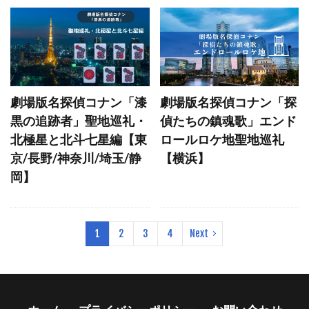
羽田空港 第１旅客ターミナル２Ｆターミナルロビー
旧京都府警本部
嵐山の屋形船
よこはまコスモワールド
山手貝塚
東京タワー
八丈島
劇場版名探偵コナン「漆
劇場版名探偵コナン「探
羽田空港 第3ターミナル
デニーズ西新宿店
黒の追跡者」聖地巡礼・
偵たちの鎮魂歌」エンド
前浜海岸
函館山山頂展望台
北極星と北斗七星編【東
ロールロケ地聖地巡礼
函館港末広緑地
京/長野/神奈川/埼玉/静
【横浜】
岡】
検索
1
2
3
4
Next