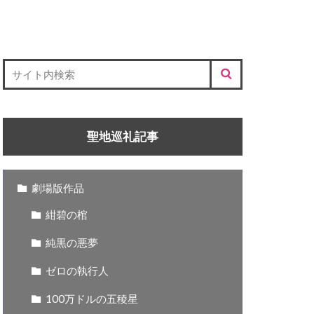
聖地巡礼記事
劇場版作品
紺碧の棺
純黒の悪夢
ゼロの執行人
100万ドルの五稜星