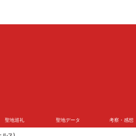
聖地巡礼
聖地データ
考察・感想
ェルス)