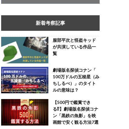
新着考察記事
服部平次と怪盗キッド
が共演している作品一
覧
劇場版名探偵コナン「
100万ドルの五稜星（み
ちしるべ）」のタイト
ルの意味は？
【500円で鑑賞でき
る⁉】劇場版名探偵コナ
ン「黒鉄の魚影」を映
画館で安く観る方法7選