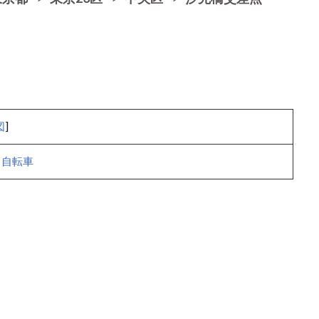
図
]
自転車