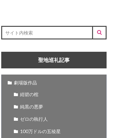
聖地巡礼記事
劇場版作品
紺碧の棺
純黒の悪夢
ゼロの執行人
100万ドルの五稜星