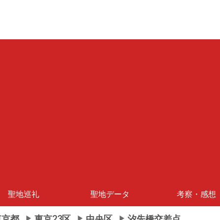
聖地巡礼
聖地データ
考察・感想
東京都
東京23区
中央区
汐先橋交差点