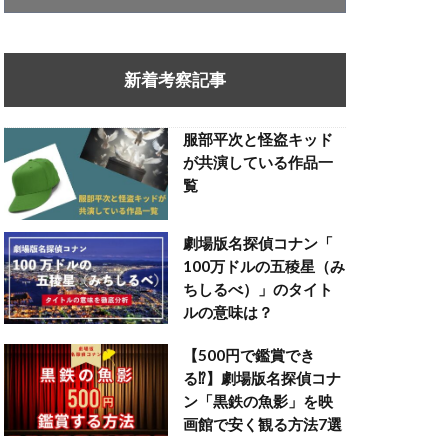
新着考察記事
服部平次と怪盗キッド
が共演している作品一
覧
劇場版名探偵コナン「
100万ドルの五稜星（み
ちしるべ）」のタイト
ルの意味は？
【500円で鑑賞でき
る⁉】劇場版名探偵コナ
ン「黒鉄の魚影」を映
画館で安く観る方法7選