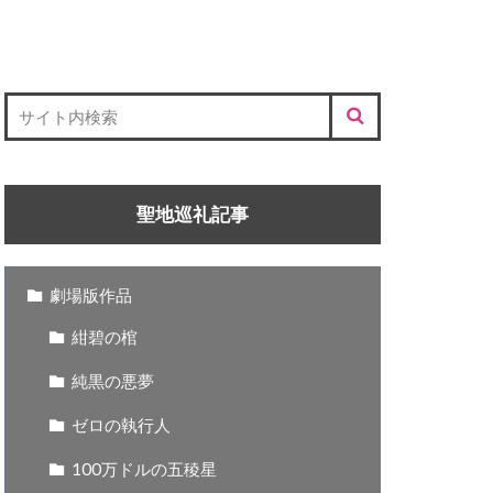
聖地巡礼記事
劇場版作品
紺碧の棺
純黒の悪夢
ゼロの執行人
100万ドルの五稜星