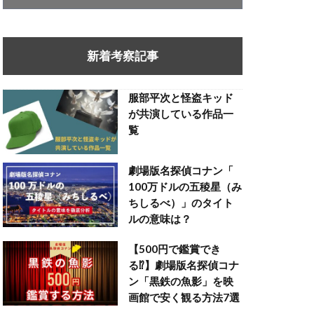
新着考察記事
服部平次と怪盗キッド
が共演している作品一
覧
劇場版名探偵コナン「
100万ドルの五稜星（み
ちしるべ）」のタイト
ルの意味は？
【500円で鑑賞でき
る⁉】劇場版名探偵コナ
ン「黒鉄の魚影」を映
画館で安く観る方法7選