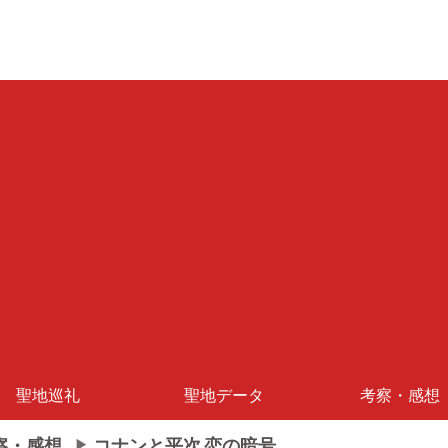
聖地巡礼
聖地データ
考察・感想
察・感想
コナンと平次 恋の暗号